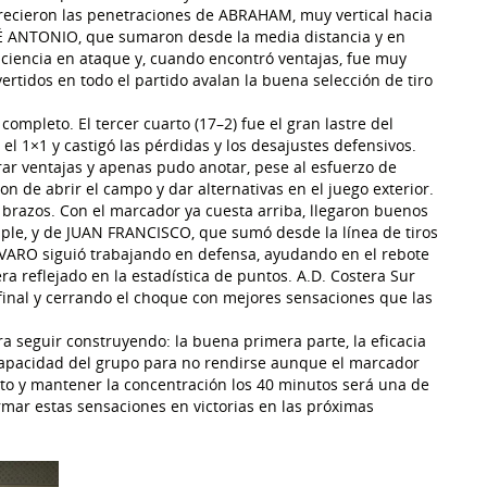
recieron las penetraciones de ABRAHAM, muy vertical hacia
SÉ ANTONIO, que sumaron desde la media distancia y en
aciencia en ataque y, cuando encontró ventajas, fue muy
vertidos en todo el partido avalan la buena selección de tiro
ompleto. El tercer cuarto (17–2) fue el gran lastre del
l 1×1 y castigó las pérdidas y los desajustes defensivos.
rar ventajas y apenas pudo anotar, pese al esfuerzo de
de abrir el campo y dar alternativas en el juego exterior.
os brazos. Con el marcador ya cuesta arriba, llegaron buenos
iple, y de JUAN FRANCISCO, que sumó desde la línea de tiros
ÁLVARO siguió trabajando en defensa, ayudando en el rebote
ra reflejado en la estadística de puntos. A.D. Costera Sur
 final y cerrando el choque con mejores sensaciones que las
ara seguir construyendo: la buena primera parte, la eficacia
 capacidad del grupo para no rendirse aunque el marcador
arto y mantener la concentración los 40 minutos será una de
rmar estas sensaciones en victorias en las próximas