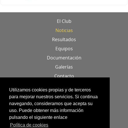
El Club
Noticias
Resultados
Equipos
Documentación
Galerías
Contacto
Localización
Utilizamos cookies propias y de terceros
para mejorar nuestros servicios. Si continua
Aviso legal
navegando, consideramos que acepta su
uso. Puede obtener más información
Política de cookies
pulsando el siguiente enlace
Datos identificativos
Política de cookies