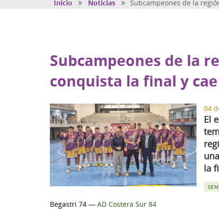
Inicio
Noticias
Subcampeones de la región
Subcampeones de la re
conquista la final y ca
04 d
El 
tem
reg
una
la 
SEM
Begastri 74 —
AD Costera Sur 84