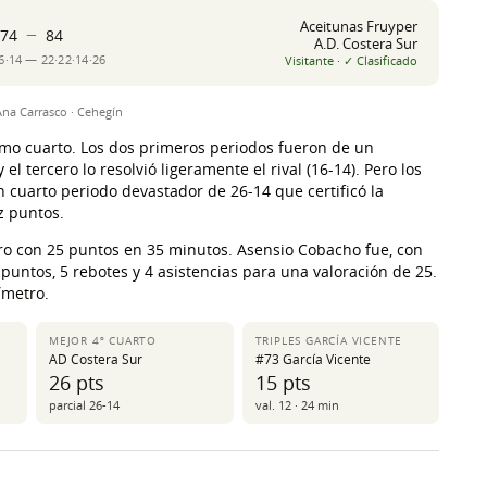
Aceitunas Fruyper
–
74
84
A.D. Costera Sur
6·14 — 22·22·14·26
Visitante · ✓ Clasificado
na Carrasco · Cehegín
timo cuarto. Los dos primeros periodos fueron de un
l tercero lo resolvió ligeramente el rival (16-14). Pero los
n cuarto periodo devastador de 26-14 que certificó la
ez puntos.
tro con 25 puntos en 35 minutos. Asensio Cobacho fue, con
 puntos, 5 rebotes y 4 asistencias para una valoración de 25.
ímetro.
MEJOR 4º CUARTO
TRIPLES GARCÍA VICENTE
AD Costera Sur
#73 García Vicente
26 pts
15 pts
parcial 26-14
val. 12 · 24 min