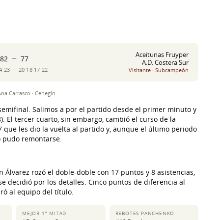
Aceitunas Fruyper
–
82
77
A.D. Costera Sur
4·23 — 20·18·17·22
Visitante · Subcampeón
na Carrasco · Cehegín
semifinal. Salimos a por el partido desde el primer minuto y
. El tercer cuarto, sin embargo, cambió el curso de la
7 que les dio la vuelta al partido y, aunque el último periodo
no pudo remontarse.
n Álvarez rozó el doble-doble con 17 puntos y 8 asistencias,
 decidió por los detalles. Cinco puntos de diferencia al
ó al equipo del título.
MEJOR 1ª MITAD
REBOTES PANCHENKO