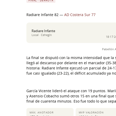
FINAL · DERROTA
Radiare Infante 82 —
AD Costera Sur 77
Radiare Infante
Local · Cehegín
18·17·2
Pabellón A
La final se disputó con la misma intensidad que la 
llegó al descanso por delante en el marcador (35-38)
historia: Radiare Infante ejecutó un parcial de 24-1
fue casi igualado (23-22), el déficit acumulado ya 
García Vicente lideró el ataque con 19 puntos. Marí
y Asensio Cobacho sumó otros 15 en una final que se
final de cuarenta minutos. Eso fue todo lo que separ
MÁX. ANOTADOR
MVP VALORACIÓN