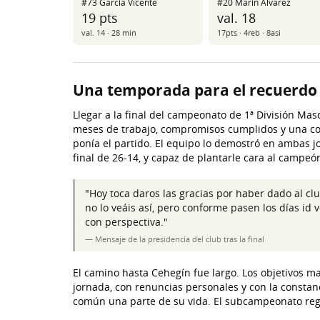
#73 García Vicente
#20 Marín Álvarez
19 pts
val. 18
val. 14 · 28 min
17pts · 4reb · 8asi
Una temporada para el recuerdo
Llegar a la final del campeonato de 1ª División Mas
meses de trabajo, compromisos cumplidos y una col
ponía el partido. El equipo lo demostró en ambas 
final de 26-14, y capaz de plantarle cara al campeó
"Hoy toca daros las gracias por haber dado al 
no lo veáis así, pero conforme pasen los días id 
con perspectiva."
— Mensaje de la presidencia del club tras la final
El camino hasta Cehegín fue largo. Los objetivos 
jornada, con renuncias personales y con la consta
común una parte de su vida. El subcampeonato regio