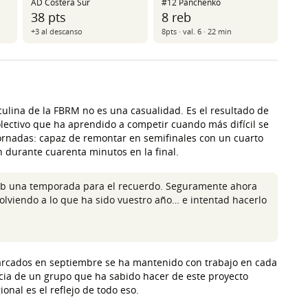
AD Costera Sur
#12 Panchenko
38 pts
8 reb
+3 al descanso
8pts · val. 6 · 22 min
culina de la FBRM no es una casualidad. Es el resultado de
ectivo que ha aprendido a competir cuando más difícil se
jornadas: capaz de remontar en semifinales con un cuarto
n durante cuarenta minutos en la final.
club una temporada para el recuerdo. Seguramente ahora
volviendo a lo que ha sido vuestro año… e intentad hacerlo
marcados en septiembre se ha mantenido con trabajo en cada
ncia de un grupo que ha sabido hacer de este proyecto
nal es el reflejo de todo eso.