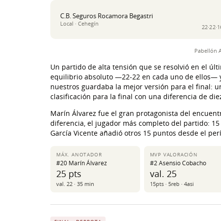
C.B. Seguros Rocamora Begastri
Local · Cehegín
22·22·1
Pabellón A
Un partido de alta tensión que se resolvió en el úl
equilibrio absoluto —22-22 en cada uno de ellos— y e
nuestros guardaba la mejor versión para el final: u
clasificación para la final con una diferencia de di
Marín Álvarez fue el gran protagonista del encuen
diferencia, el jugador más completo del partido: 15
García Vicente añadió otros 15 puntos desde el per
MÁX. ANOTADOR
MVP VALORACIÓN
#20 Marín Álvarez
#2 Asensio Cobacho
25 pts
val. 25
val. 22 · 35 min
15pts · 5reb · 4asi